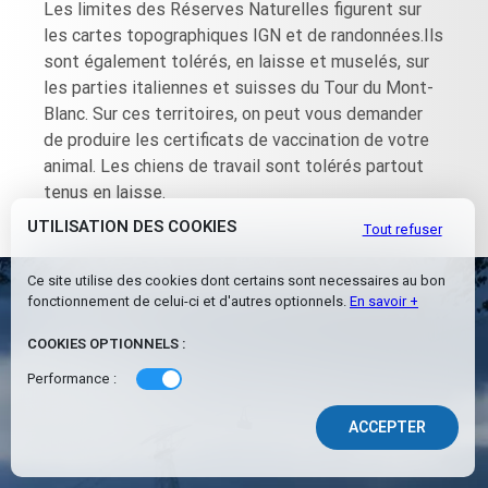
Les limites des Réserves Naturelles figurent sur
les cartes topographiques IGN et de randonnées.Ils
sont également tolérés, en laisse et muselés, sur
les parties italiennes et suisses du Tour du Mont-
Blanc. Sur ces territoires, on peut vous demander
de produire les certificats de vaccination de votre
animal. Les chiens de travail sont tolérés partout
Site officiel de La Chamoniarde
tenus en laisse.
©2026 La Chamoniarde -
Mentions légales
UTILISATION DES COOKIES
Tout refuser
Site Internet réalisé dans le cadre du projet Prevrisk Haute
Ce site utilise des cookies dont certains sont necessaires au bon
Montagne
fonctionnement de celui-ci et d'autres optionnels.
En savoir +
COOKIES OPTIONNELS :
Performance :
e
ACCEPTER