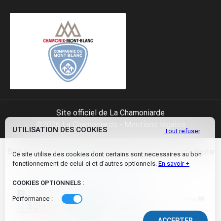
Site officiel de La Chamoniarde
©2026 La Chamoniarde -
Mentions légales
UTILISATION DES COOKIES
Tout refuser
Site Internet réalisé dans le cadre du projet Prevrisk Haute
Ce site utilise des cookies dont certains sont necessaires au bon
Montagne
fonctionnement de celui-ci et d'autres optionnels.
En savoir +
COOKIES OPTIONNELS :
Performance :
e
ACCEPTER