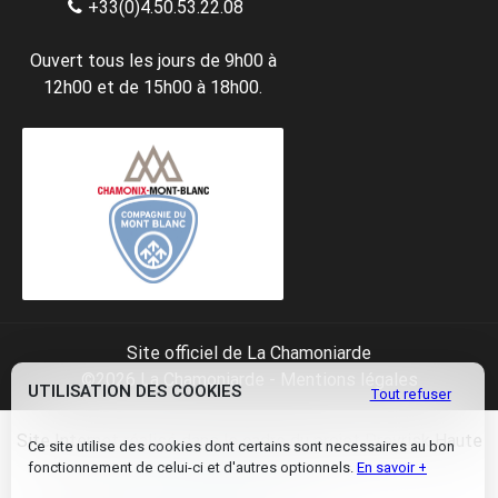
+33(0)4.50.53.22.08
Ouvert tous les jours de 9h00 à
12h00 et de 15h00 à 18h00.
Site officiel de La Chamoniarde
©2026 La Chamoniarde -
Mentions légales
UTILISATION DES COOKIES
Tout refuser
Site Internet réalisé dans le cadre du projet Prevrisk Haute
Ce site utilise des cookies dont certains sont necessaires au bon
Montagne
fonctionnement de celui-ci et d'autres optionnels.
En savoir +